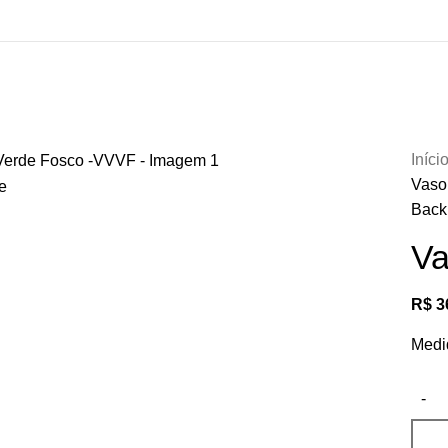
Iníci
Vaso
e
Back 
Va
R$
3
Medid