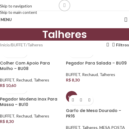
Skip to navigation
Skip to main content
MENU
Talheres
Início
BUFFET
Talheres
Filtros
Colher Com Apoio Para
Pegador Para Salada – BU09
Molho – BU08
BUFFET
,
Rechaud
,
Talheres
BUFFET
,
Rechaud
,
Talheres
R$
8,30
R$
10,60
SALE
Pegador Modena Inox Para
Massa – BU10
Garfo de Mesa Dourado –
PR16
BUFFET
,
Rechaud
,
Talheres
R$
8,30
BUFFET
,
Talheres
,
MESA POSTA