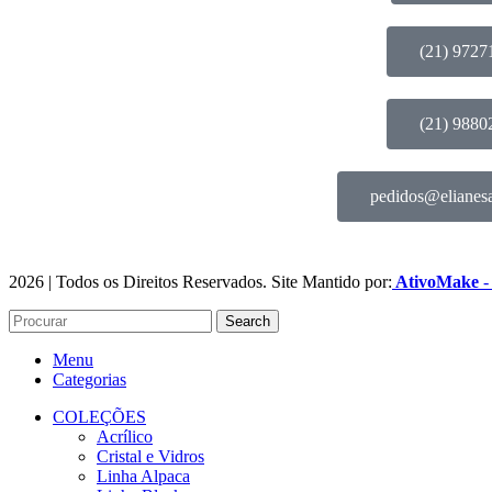
(21) 9727
(21) 9880
pedidos@elianes
2026 | Todos os Direitos Reservados. Site Mantido por:
AtivoMake
-
Search
Menu
Categorias
COLEÇÕES
Acrílico
Cristal e Vidros
Linha Alpaca