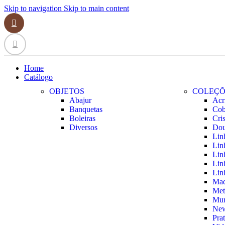
Skip to navigation
Skip to main content
Home
Catálogo
OBJETOS
COLEÇÕ
Abajur
Acr
Banquetas
Cob
Boleiras
Cris
Diversos
Dou
Lin
Lin
Lin
Lin
Lin
Mad
Met
Mur
New
Prat