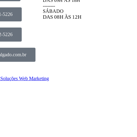
DAS 09H ÀS 18H
--------
SÁBADO
1-5226
DAS 08H ÀS 12H
2-5226
algado.com.br
 Soluções Web Marketing