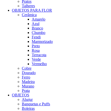
Pratos
Talheres
OBJETOS PARA FLOR
Cerâmica
Amarelo
Azul
Branco
Chumbo
Fendi
Marmorizado
Preto
Rosa
Terracota
Verde
Vermelho
Cobre
Dourado
Ferro
Madeira
Murano
Prata
OBJETOS
Abajur
Banquetas e Puffs
Boleiras