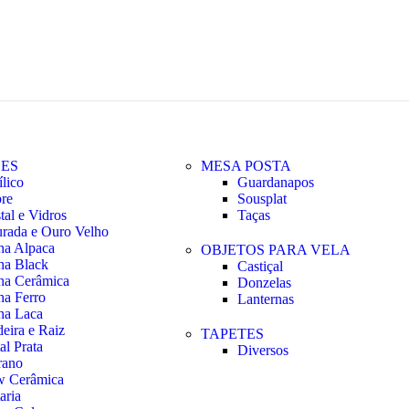
ES
MESA POSTA
ílico
Guardanapos
re
Sousplat
tal e Vidros
Taças
rada e Ouro Velho
ha Alpaca
OBJETOS PARA VELA
ha Black
Castiçal
ha Cerâmica
Donzelas
ha Ferro
Lanternas
ha Laca
eira e Raiz
TAPETES
al Prata
Diversos
ano
 Cerâmica
aria