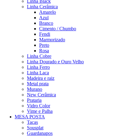
Linha Black
Linha Cerâmica
Amarelo
Azul
Branco
Cimento / Chumbo
Fendi
Marmorizado
Preto
Rosa
Linha Cobre
Linha Dourado e Ouro Velho
Linha Ferro
Linha Laca
Madeira e raiz
Metal prata
Murano
New Cerâmica
Prataria
Vidro Color
Vime e Palha
MESA POSTA
Taças
Sousplat
Guardanapos