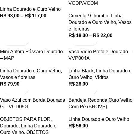
VCDP/VCDM
Linha Dourado e Ouro Velho
R$
93,00
–
R$
117,00
Cimento / Chumbo
,
Linha
Dourado e Ouro Velho
,
Vasos
e floreiras
R$
18,00
–
R$
22,00
Mini Ânfora Pássaro Dourado
Vaso Vidro Preto e Dourado –
– MAP
VVP004A
Linha Dourado e Ouro Velho
,
Linha Black
,
Linha Dourado e
Vasos e floreiras
Ouro Velho
,
Vidros
R$
79,90
R$
28,00
Vaso Azul com Borda Dourada
Bandeja Redonda Ouro Velho
G – VCD09G
Com Pé (BROVP)
OBJETOS PARA FLOR
,
Linha Dourado e Ouro Velho
Dourado
,
Linha Dourado e
R$
56,00
Ouro Velho
,
OBJETOS