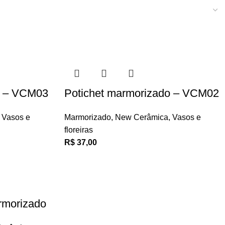
o – VCM03
Potichet marmorizado – VCM02
Vasos e
Marmorizado
,
New Cerâmica
,
Vasos e
floreiras
R$
37,00
rmorizado