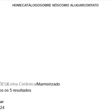
HOME
CATÁLOGO
SOBRE NÓS
COMO ALUGAR
CONTATO
ÕES
Linha Cerâmica
Marmorizado
s os 5 resultados
ar
24