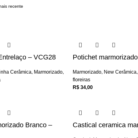
 Entrelaço – VCG28
Potichet marmorizad
inha Cerâmica
,
Marmorizado
,
Marmorizado
,
New Cerâmica
,
a
floreiras
R$
34,00
orizado Branco –
Castical ceramica ma