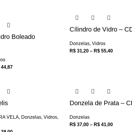
Cílindro de Vidro – 
idro Boleado
Donzelas
,
Vidros
R$
31,20
–
R$
55,40
ros
44,87
lis
Donzela de Prata – 
RA VELA
,
Donzelas
,
Vidros
,
Donzelas
R$
37,00
–
R$
41,00
38,00