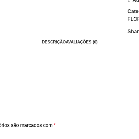
Ad
Cate
FLO
Shar
DESCRIÇÃO
AVALIAÇÕES (0)
órios são marcados com
*