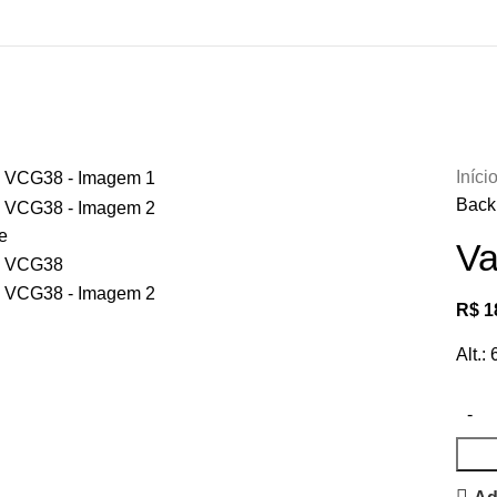
Iníci
Back 
e
Va
R$
1
Alt.: