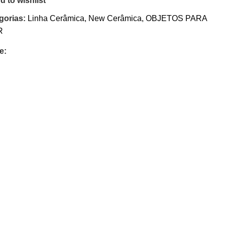
d to wishlist
gorias:
Linha Cerâmica
,
New Cerâmica
,
OBJETOS PARA
R
e: