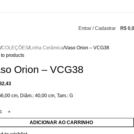
Entrar / Cadastrar
R$
0,
o
COLEÇÕES
Linha Cerâmica
Vaso Orion – VCG38
to products
so Orion – VCG38
82,43
 66,00 cm, Diâm.: 40,00 cm, Tam.: G
ADICIONAR AO CARRINHO