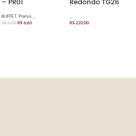
– PR01
Redondo TG26
BUFFET
,
Pratos
,
_
_
R$
6,60
R$
220,00
R$
10,00