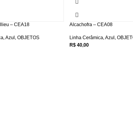
llieu – CEA18
Alcachofra – CEA08
ca
,
Azul
,
OBJETOS
Linha Cerâmica
,
Azul
,
OBJET
R$
40,00