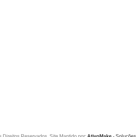
s Direitos Reservados. Site Mantido por:
AtivoMake
- Soluções