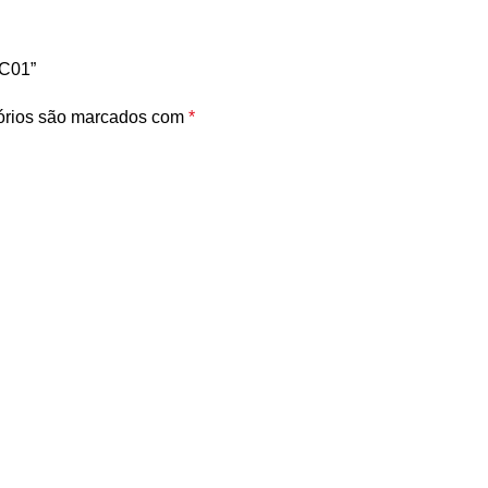
VC01”
órios são marcados com
*