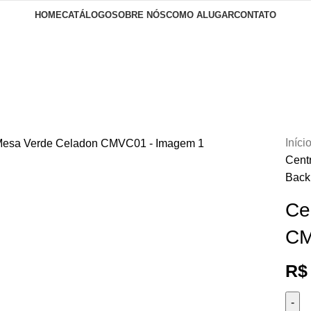
HOME
CATÁLOGO
SOBRE NÓS
COMO ALUGAR
CONTATO
 to enlarge
Iníci
Cent
Back 
Ce
C
R$