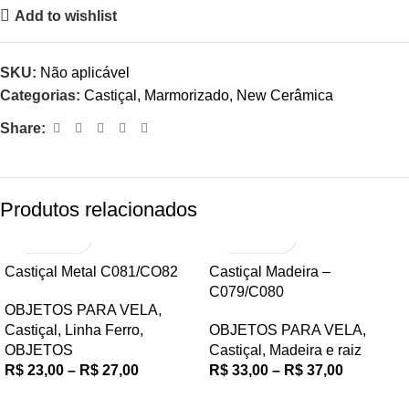
Add to wishlist
SKU:
Não aplicável
Categorias:
Castiçal
,
Marmorizado
,
New Cerâmica
Share:
Produtos relacionados
Castiçal Metal C081/CO82
Castiçal Madeira –
C079/C080
OBJETOS PARA VELA
,
Castiçal
,
Linha Ferro
,
OBJETOS PARA VELA
,
OBJETOS
Castiçal
,
Madeira e raiz
R$
23,00
–
R$
27,00
R$
33,00
–
R$
37,00