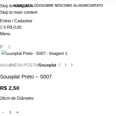
Skip to navigation
HOME
CATÁLOGO
SOBRE NÓS
COMO ALUGAR
CONTATO
Skip to main content
Entrar / Cadastrar
0
R$
0,00
Menu
0
Click to enlarge
Início
MESA POSTA
Sousplat
Sousplat Preto – S007
R$
2,50
28cm de Diâmetro