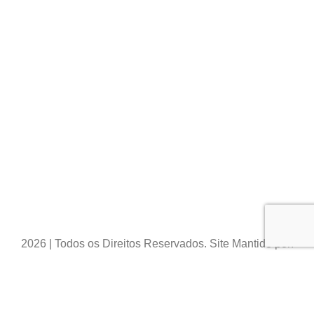
2026 | Todos os Direitos Reservados. Site Mantido por:
AtivoMake
- Soluções Web Marketing
Loja