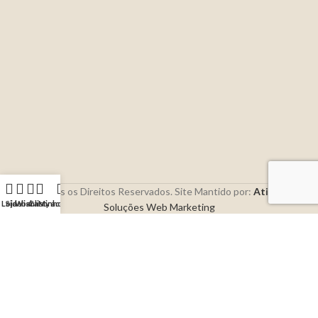
2026 | Todos os Direitos Reservados. Site Mantido por:
AtivoMake
-
Loja
Sidebar
Wishlist
Carrinho
My account
Soluções Web Marketing
Search