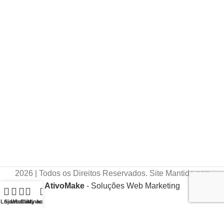
2026 | Todos os Direitos Reservados. Site Mantido por:
AtivoMake
- Soluções Web Marketing
Loja
Sidebar
Wishlist
Carrinho
My account