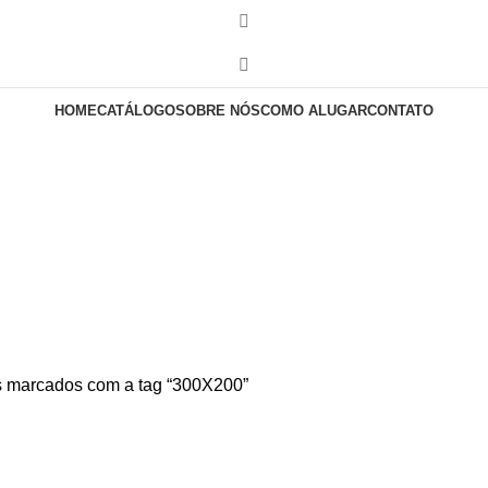
HOME
CATÁLOGO
SOBRE NÓS
COMO ALUGAR
CONTATO
s marcados com a tag “300X200”