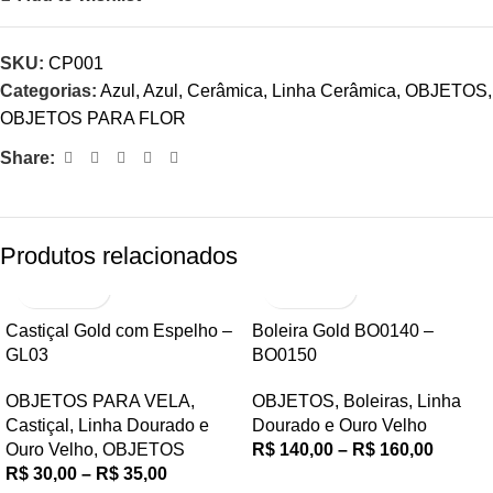
SKU:
CP001
Categorias:
Azul
,
Azul
,
Cerâmica
,
Linha Cerâmica
,
OBJETOS
,
OBJETOS PARA FLOR
Share:
Produtos relacionados
Castiçal Gold com Espelho –
Boleira Gold BO0140 –
GL03
BO0150
OBJETOS PARA VELA
,
OBJETOS
,
Boleiras
,
Linha
Castiçal
,
Linha Dourado e
Dourado e Ouro Velho
Ouro Velho
,
OBJETOS
R$
140,00
–
R$
160,00
R$
30,00
–
R$
35,00